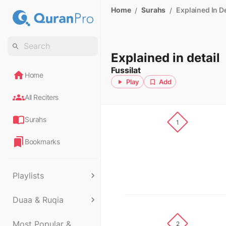
Home
Surahs
Explained In De
/
/
Explained in detail
Fussilat
Home
Play
Add
All Reciters
Surahs
1
Bookmarks
Playlists
Duaa & Ruqia
Most Popular &
2