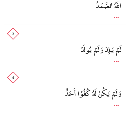
اللَّهُ الصَّمَدُ
3
لَمْ يَلِدْ وَلَمْ يُولَدْ
4
وَلَمْ يَكُنْ لَهُ كُفُوًا أَحَدٌ