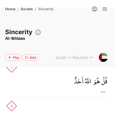
Home
Surahs
Sincerity
/
/
Sincerity
Al-Ikhlaas
Surah
Reciters
Play
Add
1
قُلْ هُوَ اللَّهُ أَحَدٌ
2