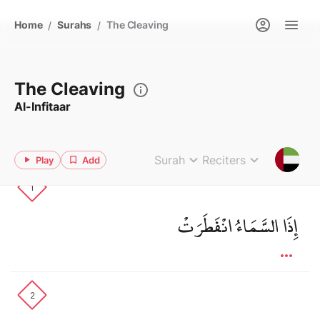
Home
Surahs
The Cleaving
/
/
The Cleaving
Al-Infitaar
Surah
Reciters
Play
Add
1
إِذَا السَّمَاءُ انْفَطَرَتْ
2