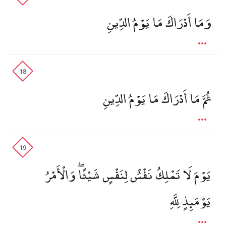
وَمَا أَدْرَاكَ مَا يَوْمُ الدِّينِ
18
ثُمَّ مَا أَدْرَاكَ مَا يَوْمُ الدِّينِ
19
يَوْمَ لَا تَمْلِكُ نَفْسٌ لِنَفْسٍ شَيْئًا ۖ وَالْأَمْرُ
يَوْمَئِذٍ لِلَّهِ