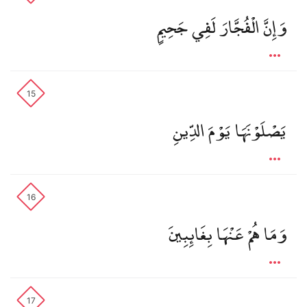
وَإِنَّ الْفُجَّارَ لَفِي جَحِيمٍ
15
يَصْلَوْنَهَا يَوْمَ الدِّينِ
16
وَمَا هُمْ عَنْهَا بِغَائِبِينَ
17