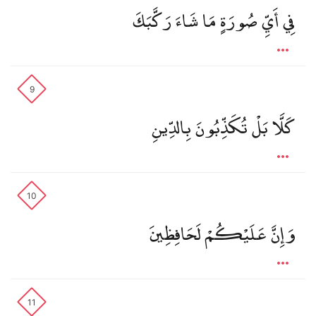
فِي أَيِّ صُورَةٍ مَا شَاءَ رَكَّبَكَ
9
كَلَّا بَلْ تُكَذِّبُونَ بِالدِّينِ
10
وَإِنَّ عَلَيْكُمْ لَحَافِظِينَ
11