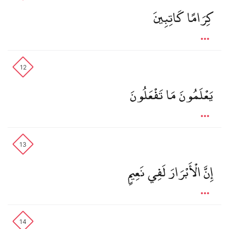
كِرَامًا كَاتِبِينَ
12
يَعْلَمُونَ مَا تَفْعَلُونَ
13
إِنَّ الْأَبْرَارَ لَفِي نَعِيمٍ
14