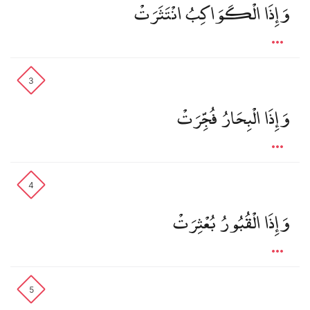
وَإِذَا الْكَوَاكِبُ انْتَثَرَتْ
3
وَإِذَا الْبِحَارُ فُجِّرَتْ
4
وَإِذَا الْقُبُورُ بُعْثِرَتْ
5