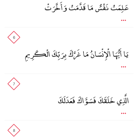
عَلِمَتْ نَفْسٌ مَا قَدَّمَتْ وَأَخَّرَتْ
6
يَا أَيُّهَا الْإِنْسَانُ مَا غَرَّكَ بِرَبِّكَ الْكَرِيمِ
7
الَّذِي خَلَقَكَ فَسَوَّاكَ فَعَدَلَكَ
8