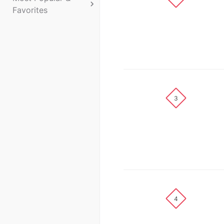
Favorites
3
4