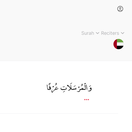
Surah
Reciters
وَالْمُرْسَلَاتِ عُرْفًا