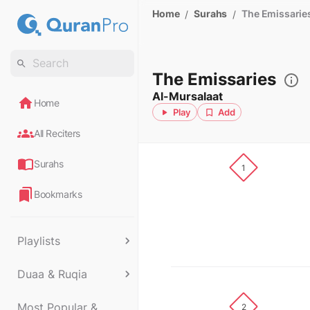
Home
Surahs
The Emissarie
/
/
The Emissaries
Al-Mursalaat
Home
Play
Add
All Reciters
Surahs
1
Bookmarks
Playlists
Duaa & Ruqia
Most Popular &
2