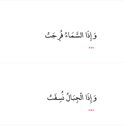
وَإِذَا السَّمَاءُ فُرِجَتْ
وَإِذَا الْجِبَالُ نُسِفَتْ