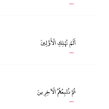
أَلَمْ نُهْلِكِ الْأَوَّلِينَ
ثُمَّ نُتْبِعُهُمُ الْآخِرِينَ