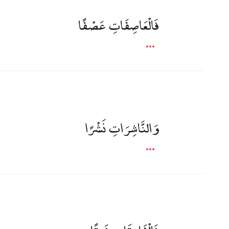
فَالْعَاصِفَاتِ عَصْفًا
وَالنَّاشِرَاتِ نَشْرًا