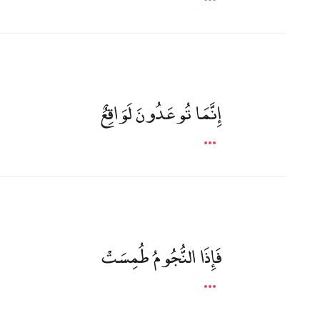
إِنَّمَا تُوعَدُونَ لَوَاقِعٌ
فَإِذَا النُّجُومُ طُمِسَتْ