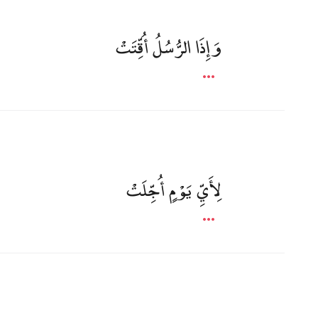
وَإِذَا الرُّسُلُ أُقِّتَتْ
لِأَيِّ يَوْمٍ أُجِّلَتْ