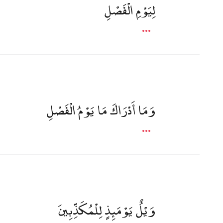
لِيَوْمِ الْفَصْلِ
وَمَا أَدْرَاكَ مَا يَوْمُ الْفَصْلِ
وَيْلٌ يَوْمَئِذٍ لِلْمُكَذِّبِينَ