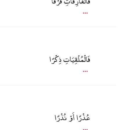
فَالْفَارِقَاتِ فَرْقًا
فَالْمُلْقِيَاتِ ذِكْرًا
عُذْرًا أَوْ نُذْرًا