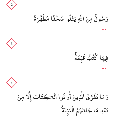
2
رَسُولٌ مِنَ اللَّهِ يَتْلُو صُحُفًا مُطَهَّرَةً
3
فِيهَا كُتُبٌ قَيِّمَةٌ
4
وَمَا تَفَرَّقَ الَّذِينَ أُوتُوا الْكِتَابَ إِلَّا مِنْ
بَعْدِ مَا جَاءَتْهُمُ الْبَيِّنَةُ