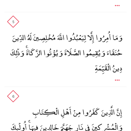
5
وَمَا أُمِرُوا إِلَّا لِيَعْبُدُوا اللَّهَ مُخْلِصِينَ لَهُ الدِّينَ
حُنَفَاءَ وَيُقِيمُوا الصَّلَاةَ وَيُؤْتُوا الزَّكَاةَ ۚ وَذَٰلِكَ
دِينُ الْقَيِّمَةِ
6
إِنَّ الَّذِينَ كَفَرُوا مِنْ أَهْلِ الْكِتَابِ
وَالْمُشْرِكِينَ فِي نَارِ جَهَنَّمَ خَالِدِينَ فِيهَا ۚ أُولَٰئِكَ