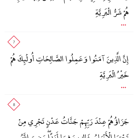
هُمْ شَرُّ الْبَرِيَّةِ
7
إِنَّ الَّذِينَ آمَنُوا وَعَمِلُوا الصَّالِحَاتِ أُولَٰئِكَ هُمْ
خَيْرُ الْبَرِيَّةِ
8
جَزَاؤُهُمْ عِنْدَ رَبِّهِمْ جَنَّاتُ عَدْنٍ تَجْرِي مِنْ
تَحْتِهَا الْأَنْهَارُ خَالِدِينَ فِيهَا أَبَدًا ۖ رَضِيَ اللَّهُ