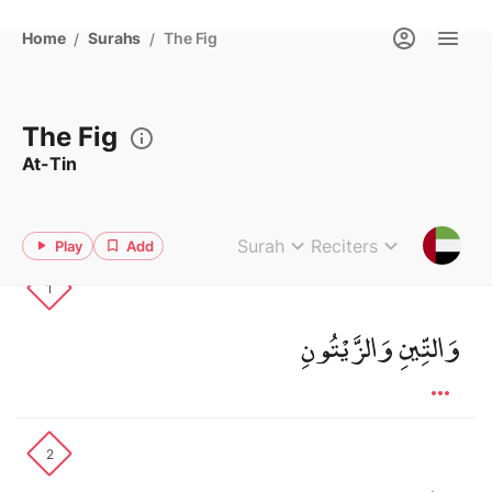
Home
Surahs
The Fig
/
/
The Fig
At-Tin
Surah
Reciters
Play
Add
1
وَالتِّينِ وَالزَّيْتُونِ
2