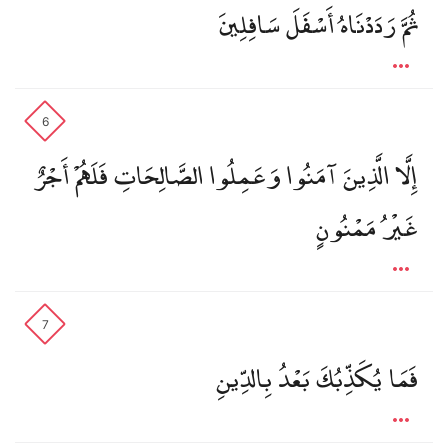
ثُمَّ رَدَدْنَاهُ أَسْفَلَ سَافِلِينَ
6
إِلَّا الَّذِينَ آمَنُوا وَعَمِلُوا الصَّالِحَاتِ فَلَهُمْ أَجْرٌ
غَيْرُ مَمْنُونٍ
7
فَمَا يُكَذِّبُكَ بَعْدُ بِالدِّينِ