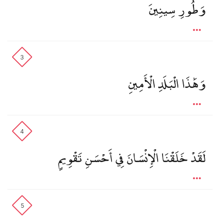
وَطُورِ سِينِينَ
3
وَهَٰذَا الْبَلَدِ الْأَمِينِ
4
لَقَدْ خَلَقْنَا الْإِنْسَانَ فِي أَحْسَنِ تَقْوِيمٍ
5