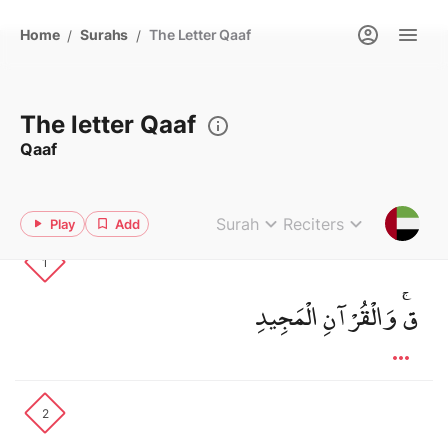
Home
Surahs
The Letter Qaaf
/
/
The letter Qaaf
Qaaf
Surah
Reciters
Play
Add
1
ق ۚ وَالْقُرْآنِ الْمَجِيدِ
2