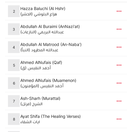
Hazza Baluchi (Al Hshr)
2
هزاع البلوشي (الحشر)
Abdullah Al Buraimi (AnNazi'at)
3
عبدالله البريمي (النازعات)
Abdullah Al Matrood (An-Naba')
4
عبدالله المطرود (النبأ)
Ahmed AlNufais (Qaf)
5
أحمد النفيس (ق)
Ahmed AlNufais (Muamenon)
6
أحمد النفيس (المؤمنون)
Ash-Sharh (Murattal)
7
الشرح (مرتل)
Ayat Shifa (The Healing Verses)
8
ايات الشفاء