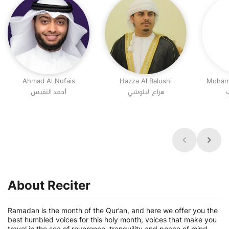
Ahmad Al Nufais
Hazza Al Balushi
Moham
ب
هزاع البلوشي
أحمد النفيس
About Reciter
Ramadan is the month of the Qur’an, and here we offer you the
best humbled voices for this holy month, voices that make you
travel in the sea of reverence, tranquility and peace of mind.