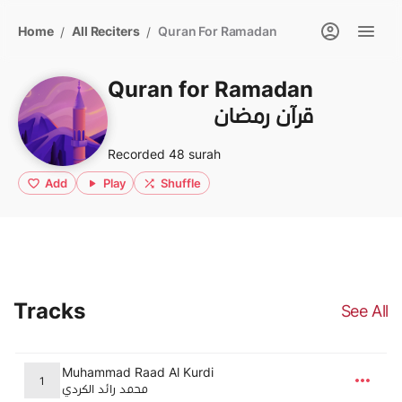
Home
All Reciters
Quran For Ramadan
/
/
Quran for Ramadan
قرآن رمضان
Recorded 48 surah
Add
Play
Shuffle
Tracks
See All
Muhammad Raad Al Kurdi
1
محمد رائد الكردي